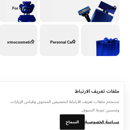
For children
For men
Dermocosmetics
Personal Care
Gifts
ملفات تعريف الارتباط
الرئيسية
الكتالوج
سلة التسوق
المفضلة
تسجيل الدخول
نستخدم ملفات تعريف الارتباط لتخصيص المحتوى وقياس الزيارات
وتحسين تجربة التسوق.
سياسة الخصوصية
السماح