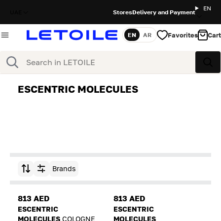
EN
UAE
Stores
Delivery and Payment
Favorites
Cart
EN
AR
Language
Search
Sea
ESCENTRIC MOLECULES
Brands
Sort by
813 AED
813 AED
ESCENTRIC
ESCENTRIC
MOLECULES
COLOGNE
MOLECULES