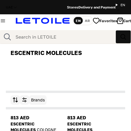
EN
UAE
Stores
Delivery and Payment
Favorites
Cart
EN
AR
Language
Search
Sea
ESCENTRIC MOLECULES
Brands
Sort by
813 AED
813 AED
ESCENTRIC
ESCENTRIC
MOLECULES
COLOGNE
MOLECULES