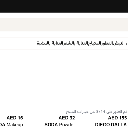
ر النيش
العطور
المكياج
العناية بالشعر
العناية بالبشرة
تم العثور على 3714 من خيارات المنتج
16 AED
32 AED
155 AED
DA
Makeup
SODA
Powder
DIEGO DALLA