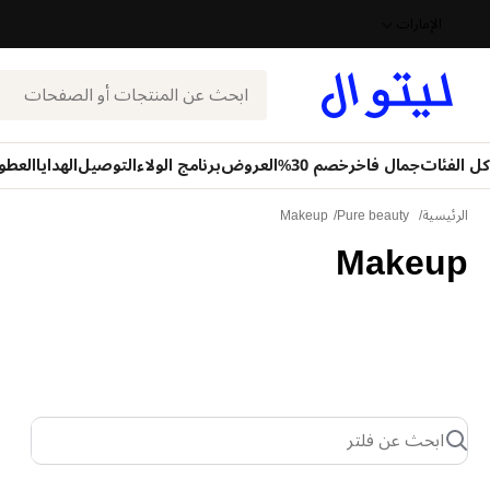
الإمارات
بحث
كل الفئات
جمال فاخر
خصم 30%
العروض
برنامج الولاء
التوصيل
الهدايا
العطو
الرئيسية
Pure beauty
Makeup
Makeup
ابحث عن فلتر