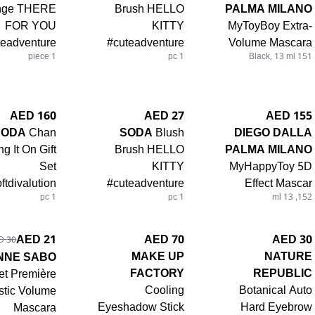
nge THERE
Brush HELLO
PALMA MILANO
FOR YOU
KITTY
MyToyBoy Extra-
teadventure
#cuteadventure
Volume Mascara
1 piece
1 pc
151 Black, 13 ml
160 AED
27 AED
155 AED
SODA
Chan
SODA
Blush
DIEGO DALLA
ng It On Gift
Brush HELLO
PALMA MILANO
Set
KITTY
MyHappyToy 5D
ftdivalution
#cuteadventure
Effect Mascar
1 pc
1 pc
152, 13 ml
70 AED
30 AED
21 AED
30 AED
MAKE UP
NATURE
ENNE SABO
FACTORY
REPUBLIC
et Première
Cooling
Botanical Auto
istic Volume
Eyeshadow Stick
Hard Eyebrow
Mascara