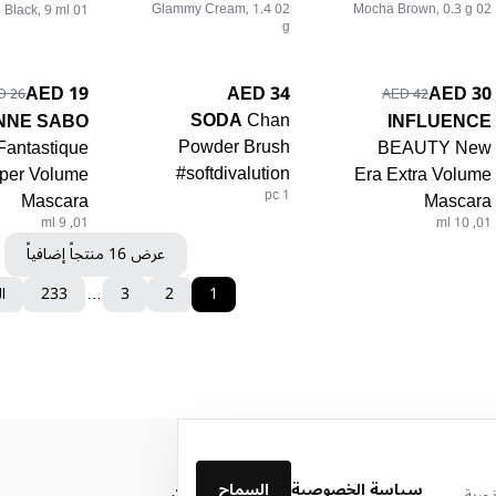
02 Glammy Cream, 1.4
02 Mocha Brown, 0.3 g
01 Black, 9 ml
g
34 AED
19 AED
30 AED
26 AED
42 AED
SODA
Chan
ENNE SABO
INFLUENCE
Powder Brush
Fantastique
BEAUTY New
#softdivalution
per Volume
Era Extra Volume
1 pc
Mascara
Mascara
01, 9 ml
01, 10 ml
عرض 16 منتجاً إضافياً
1
2
3
…
233
ال
سياسة الخصوصية
السماح
من نحن
جربة