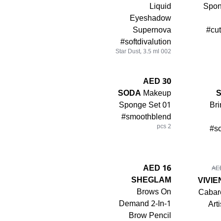
Liquid
Spo
Eyeshadow
Supernova
#cu
#softdivalution
002 Star Dust, 3.5 ml
30 AED
SODA
Makeup
Sponge Set 01
Bri
#smoothblend
2 pcs
#so
16 AED
SHEGLAM
VIVI
Brows On
Cabar
Demand 2-In-1
Art
Brow Pencil