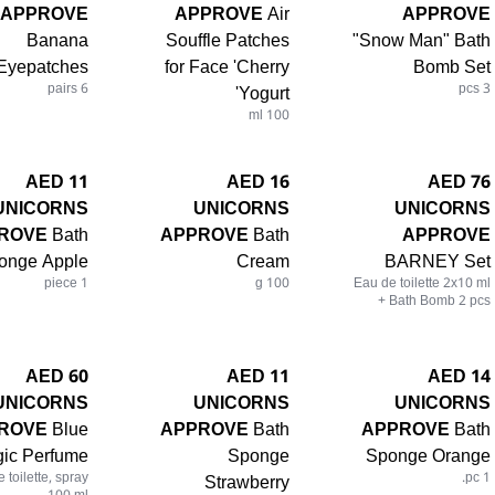
APPROVE
APPROVE
Air
APPROVE
Banana
Souffle Patches
"Snow Man" Bath
Eyepatches
for Face 'Cherry
Bomb Set
6 pairs
Yogurt'
3 pcs
100 ml
11 AED
16 AED
76 AED
UNICORNS
UNICORNS
UNICORNS
ROVE
Bath
APPROVE
Bath
APPROVE
onge Apple
Cream
BARNEY Set
1 piece
100 g
Eau de toilette 2x10 ml
+ Bath Bomb 2 pcs
60 AED
11 AED
14 AED
UNICORNS
UNICORNS
UNICORNS
ROVE
Blue
APPROVE
Bath
APPROVE
Bath
ic Perfume
Sponge
Sponge Orange
 toilette, spray
Strawberry
1 pc.