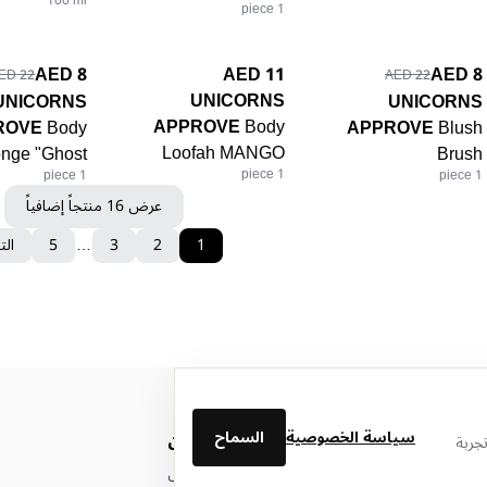
100 ml
1 piece
11 AED
8 AED
8 AED
22 AED
22 AED
UNICORNS
UNICORNS
UNICORNS
APPROVE
Body
ROVE
Body
APPROVE
Blush
Loofah MANGO
nge "Ghost"
Brush
1 piece
1 piece
1 piece
عرض 16 منتجاً إضافياً
1
2
3
…
5
الت
سياسة الخصوصية
السماح
من نحن
جربة
عن ليتوال