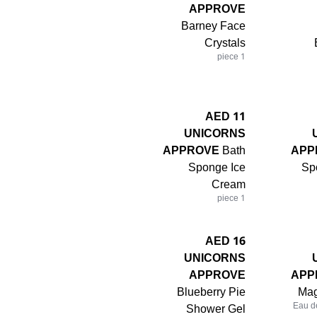
APPROVE
Barney Face
Crystals
1 piece
11 AED
UNICORNS
APPROVE
Bath
APP
Sponge Ice
Sp
Cream
1 piece
16 AED
UNICORNS
APPROVE
APP
Blueberry Pie
Mag
Shower Gel
Eau de