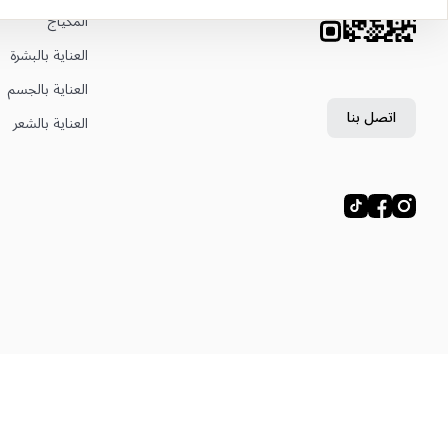
المكياج
العناية بالبشرة
العناية بالجسم
اتصل بنا
العناية بالشعر
© ليتوال، ليتوال إي إم تي إس تريدينغ ذ.م.م، 2024—2026.
خريطة الموقع
العنوان القانوني: دبي فستيفال سيتي، فستيفال تاور، مكتب 504، دبي، الإمارات