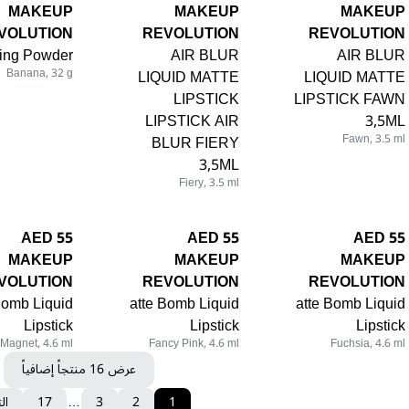
MAKEUP
MAKEUP
MAKEUP
VOLUTION
REVOLUTION
REVOLUTION
ing Powder
AIR BLUR
AIR BLUR
Banana, 32 g
LIQUID MATTE
LIQUID MATTE
LIPSTICK
LIPSTICK FAWN
LIPSTICK AIR
3,5ML
BLUR FIERY
Fawn, 3.5 ml
3,5ML
Fiery, 3.5 ml
55 AED
55 AED
55 AED
MAKEUP
MAKEUP
MAKEUP
VOLUTION
REVOLUTION
REVOLUTION
Bomb Liquid
atte Bomb Liquid
atte Bomb Liquid
Lipstick
Lipstick
Lipstick
Magnet, 4.6 ml
Fancy Pink, 4.6 ml
Fuchsia, 4.6 ml
عرض 16 منتجاً إضافياً
1
2
3
…
17
ال