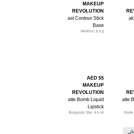
MAKEUP
REVOLUTION
RE
ast Contour Stick
ak
Base
Medium, 8,6 g
55 AED
MAKEUP
REVOLUTION
RE
atte Bomb Liquid
atte 
Lipstick
Burgundy Star, 4.6 ml
Nude 
تالي