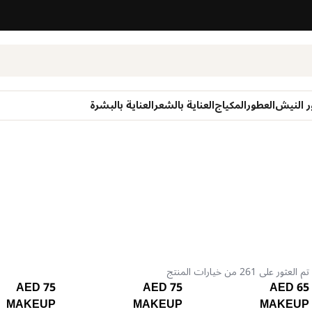
ر النيش
العطور
المكياج
العناية بالشعر
العناية بالبشرة
تم العثور على 261 من خيارات المنتج
75 AED
75 AED
65 AED
MAKEUP
MAKEUP
MAKEUP