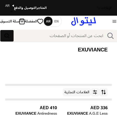
AR
الإمارات
المتاجر
التوصيل والدفع
المفضلة
سلة التسوق
AR
EN
اللغة
بحث
بحث
EXUVIANCE
العلامات التجارية
ترتيب حسب
410 AED
336 AED
EXUVIANCE
Antiredness
EXUVIANCE
A.G.E Less