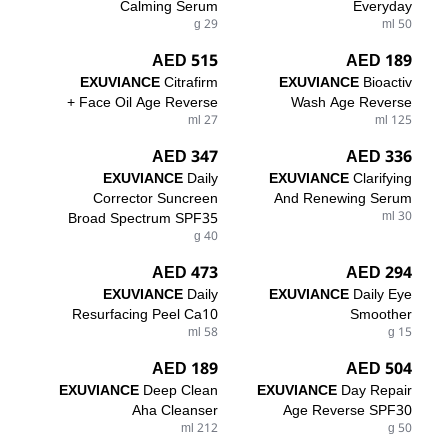
Calming Serum
Everyday
29 g
50 ml
515 AED
189 AED
EXUVIANCE
Citrafirm
EXUVIANCE
Bioactiv
Face Oil Age Reverse +
Wash Age Reverse
27 ml
125 ml
347 AED
336 AED
EXUVIANCE
Daily
EXUVIANCE
Clarifying
Corrector Suncreen
And Renewing Serum
Broad Spectrum SPF35
30 ml
40 g
473 AED
294 AED
EXUVIANCE
Daily
EXUVIANCE
Daily Eye
Resurfacing Peel Ca10
Smoother
58 ml
15 g
189 AED
504 AED
EXUVIANCE
Deep Clean
EXUVIANCE
Day Repair
Aha Cleanser
Age Reverse SPF30
212 ml
50 g