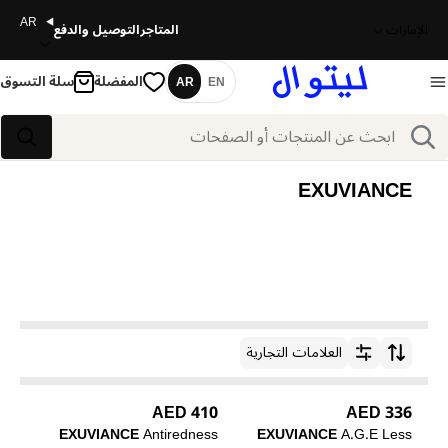
AR
الإمارات
المتاجر
التوصيل والدفع
المفضلة
سلة التسوق
AR
EN
اللغة
بحث
بحث
EXUVIANCE
العلامات التجارية
ترتيب حسب
410 AED
336 AED
EXUVIANCE
Antiredness
EXUVIANCE
A.G.E Less