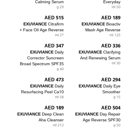
Calming Serum
Everyday
29 g
50 ml
515 AED
189 AED
EXUVIANCE
Citrafirm
EXUVIANCE
Bioactiv
Face Oil Age Reverse +
Wash Age Reverse
27 ml
125 ml
347 AED
336 AED
EXUVIANCE
Daily
EXUVIANCE
Clarifying
Corrector Suncreen
And Renewing Serum
Broad Spectrum SPF35
30 ml
40 g
473 AED
294 AED
EXUVIANCE
Daily
EXUVIANCE
Daily Eye
Resurfacing Peel Ca10
Smoother
58 ml
15 g
189 AED
504 AED
EXUVIANCE
Deep Clean
EXUVIANCE
Day Repair
Aha Cleanser
Age Reverse SPF30
212 ml
50 g