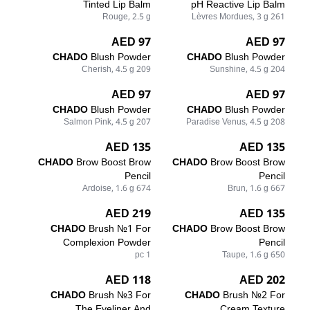
Tinted Lip Balm
pH Reactive Lip Balm
Rouge, 2.5 g
261 Lèvres Mordues, 3 g
97 AED
97 AED
CHADO
Blush Powder
CHADO
Blush Powder
209 Cherish, 4.5 g
204 Sunshine, 4.5 g
97 AED
97 AED
CHADO
Blush Powder
CHADO
Blush Powder
207 Salmon Pink, 4.5 g
208 Paradise Venus, 4.5 g
135 AED
135 AED
CHADO
Brow Boost Brow
CHADO
Brow Boost Brow
Pencil
Pencil
674 Ardoise, 1.6 g
667 Brun, 1.6 g
219 AED
135 AED
CHADO
Brush №1 For
CHADO
Brow Boost Brow
Complexion Powder
Pencil
1 pc
650 Taupe, 1.6 g
118 AED
202 AED
CHADO
Brush №3 For
CHADO
Brush №2 For
The Eyeliner And
Cream Texture