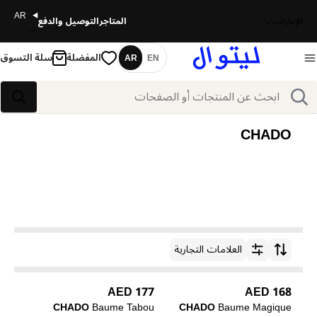
AR
الإمارات
المتاجر
التوصيل والدفع
المفضلة
سلة التسوق
AR
EN
اللغة
بحث
بحث
CHADO
العلامات التجارية
ترتيب حسب
177 AED
168 AED
CHADO
Baume Tabou
CHADO
Baume Magique