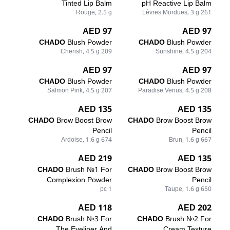
Tinted Lip Balm
pH Reactive Lip Balm
Rouge, 2.5 g
261 Lèvres Mordues, 3 g
97 AED
97 AED
CHADO
Blush Powder
CHADO
Blush Powder
209 Cherish, 4.5 g
204 Sunshine, 4.5 g
97 AED
97 AED
CHADO
Blush Powder
CHADO
Blush Powder
207 Salmon Pink, 4.5 g
208 Paradise Venus, 4.5 g
135 AED
135 AED
CHADO
Brow Boost Brow
CHADO
Brow Boost Brow
Pencil
Pencil
674 Ardoise, 1.6 g
667 Brun, 1.6 g
219 AED
135 AED
CHADO
Brush №1 For
CHADO
Brow Boost Brow
Complexion Powder
Pencil
1 pc
650 Taupe, 1.6 g
118 AED
202 AED
CHADO
Brush №3 For
CHADO
Brush №2 For
The Eyeliner And
Cream Texture