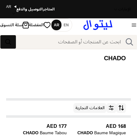
AR
الإمارات
المتاجر
التوصيل والدفع
المفضلة
سلة التسوق
AR
EN
اللغة
بحث
بحث
CHADO
العلامات التجارية
ترتيب حسب
177 AED
168 AED
CHADO
Baume Tabou
CHADO
Baume Magique