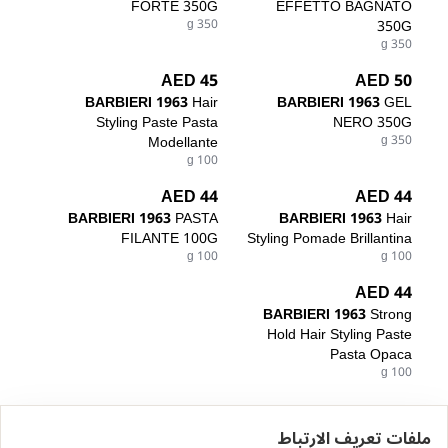
FORTE 350G
EFFETTO BAGNATO
350 g
350G
350 g
45 AED
50 AED
BARBIERI 1963
Hair
BARBIERI 1963
GEL
Styling Paste Pasta
NERO 350G
Modellante
350 g
100 g
44 AED
44 AED
BARBIERI 1963
PASTA
BARBIERI 1963
Hair
FILANTE 100G
Styling Pomade Brillantina
100 g
100 g
44 AED
BARBIERI 1963
Strong
Hold Hair Styling Paste
Pasta Opaca
100 g
ملفات تعريف الارتباط
الرئيسية
الكتالوج
سلة التسوق
المفضلة
تسجيل الدخول