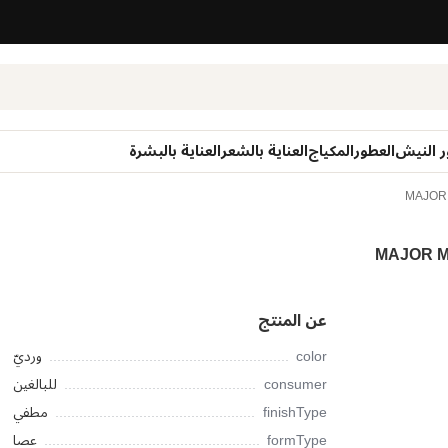
ر النيش
العطور
المكياج
العناية بالشعر
العناية بالبشرة
MAJOR 
MAJOR M
عن المنتج
color
ورديّ
consumer
للبالغين
finishType
مطفي
formType
عصا