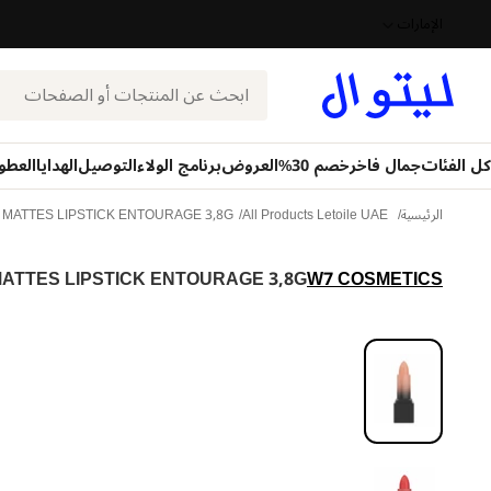
الإمارات
بحث
كل الفئات
جمال فاخر
خصم 30%
العروض
برنامج الولاء
التوصيل
الهدايا
العطو
لخيار
لكمية
الرئيسية
All Products Letoile UAE
MATTES LIPSTICK ENTOURAGE 3,8G
ATTES LIPSTICK ENTOURAGE 3,8G
W7 COSMETICS