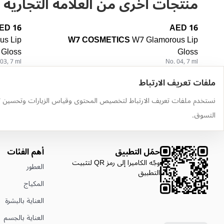
منتجات أخرى من العلامة التجارية
16 AED
16 AED
us Lip
W7 COSMETICS
W7 Glamorous Lip
Gloss
Gloss
03, 7 ml
No. 04, 7 ml
ملفات تعريف الارتباط
نستخدم ملفات تعريف الارتباط لتخصيص المحتوى وقياس الزيارات وتحسين ت
التسوق.
حمّل التطبيق
أهم الفئات
وجّه الكاميرا إلى رمز QR لتثبيت
العطور
التطبيق
المكياج
العناية بالبشرة
العناية بالجسم