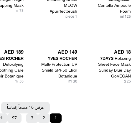
apping Mask
MEOW
Centella Ampoule
75 ml
#purrfectbrush
Foam
1 piece
125 ml
189 AED
149 AED
18 AED
ES ROCHER
YVES ROCHER
7DAYS
Relaxing
Detoxifying
Multi-Protection UV
Sheet Face Mask
othing Care
Shield SPF50 Elixir
Sunday Blue Day
xir Botanique
Botanique
GoVEGAN
50 ml
30 ml
25 g
عرض 16 منتجاً إضافياً
1
2
3
…
97
ال