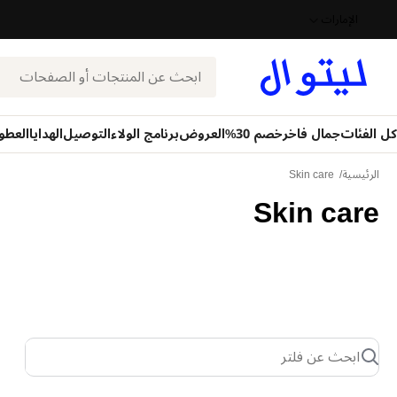
الإمارات
بحث
كل الفئات
جمال فاخر
خصم 30%
العروض
برنامج الولاء
التوصيل
الهدايا
العطو
الرئيسية
Skin care
Skin care
ابحث عن فلتر