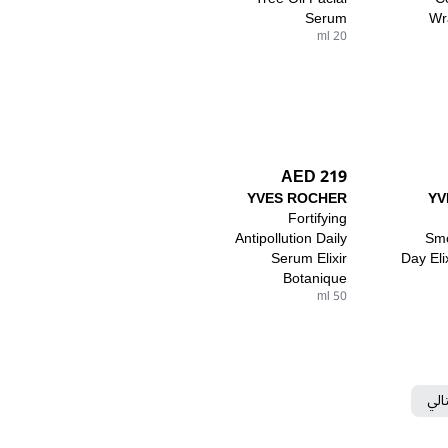
Serum
Wr
20 ml
219 AED
YVES ROCHER
YV
Fortifying
Antipollution Daily
Smo
Serum Elixir
Day Eli
Botanique
50 ml
تالي