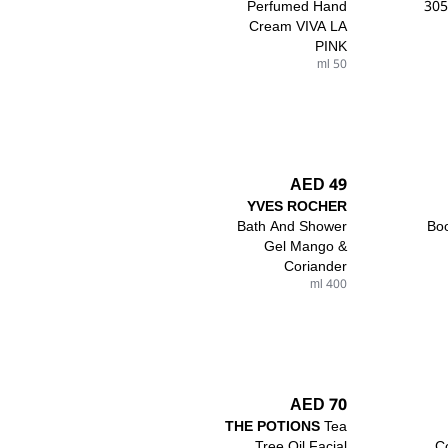
Perfumed Hand
305
Cream VIVA LA
PINK
50 ml
49 AED
YVES ROCHER
Bath And Shower
Bo
Gel Mango &
Coriander
400 ml
70 AED
THE POTIONS
Tea
Tree Oil Facial
C