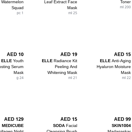
 Watermelon
Leaf Extract Face
Toner
Squad
Mask
200 ml
1 pc
25 ml
10 AED
19 AED
15 AED
ELLE
Youth
ELLE
Radiance Kit
ELLE
Anti-Aging
osting Serum
Peeling And
Hyaluron Moisture
Mask
Whitening Mask
Mask
24 g
21 ml
22 ml
129 AED
15 AED
99 AED
MEDICUBE
SODA
Facial
SKIN1004
ollagen Night
Cleansing Brush
Madagaskar