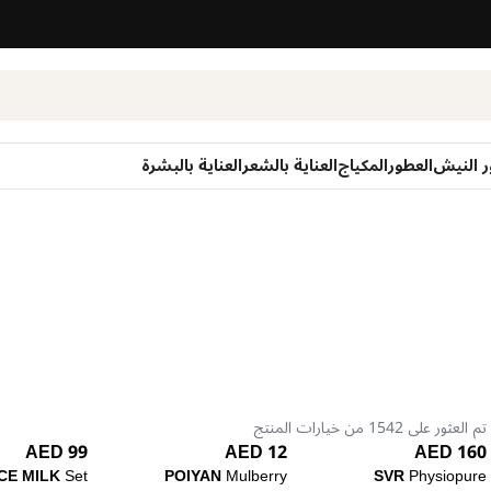
ر النيش
العطور
المكياج
العناية بالشعر
العناية بالبشرة
تم العثور على 1542 من خيارات المنتج
99 AED
12 AED
160 AED
CE MILK
Set
POIYAN
Mulberry
SVR
Physiopure