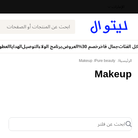
الإمارات
بحث
كل الفئات
جمال فاخر
خصم 30%
العروض
برنامج الولاء
التوصيل
الهدايا
العطو
الرئيسية
Pure beauty
Makeup
Makeup
ابحث عن فلتر