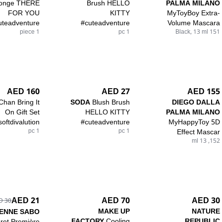
onge THERE
Brush HELLO
PALMA MILANO
FOR YOU
KITTY
MyToyBoy Extra-
uteadventure
#cuteadventure
Volume Mascara
1 piece
1 pc
151 Black, 13 ml
160 AED
27 AED
155 AED
Chan Bring It
SODA
Blush Brush
DIEGO DALLA
On Gift Set
HELLO KITTY
PALMA MILANO
softdivalution
#cuteadventure
MyHappyToy 5D
1 pc
1 pc
Effect Mascar
152, 13 ml
70 AED
30 AED
21 AED
30 AED
MAKE UP
NATURE
IENNE SABO
FACTORY
Cooling
REPUBLIC
ret Première