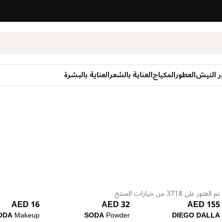
ر النيش
العطور
المكياج
العناية بالشعر
العناية بالبشرة
تم العثور على 3718 من خيارات المنتج
16 AED
32 AED
155 AED
ODA
Makeup
SODA
Powder
DIEGO DALLA