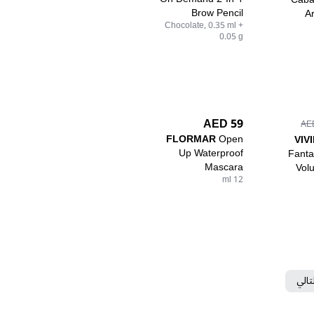
Brow Pencil
Ar
Chocolate, 0.35 ml +
0.05 g
59 AED
FLORMAR
Open
VIV
Up Waterproof
Fanta
Mascara
Vol
12 ml
تالي