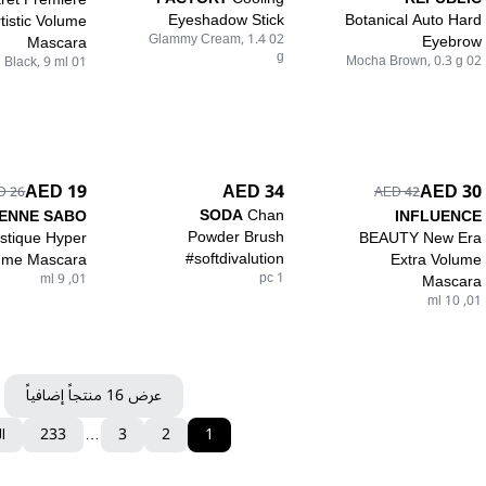
Eyeshadow Stick
Botanical Auto Hard
tistic Volume
02 Glammy Cream, 1.4
Eyebrow
Mascara
g
02 Mocha Brown, 0.3 g
01 Black, 9 ml
34 AED
19 AED
30 AED
26 AED
42 AED
SODA
Chan
IENNE SABO
INFLUENCE
Powder Brush
stique Hyper
BEAUTY New Era
#softdivalution
ume Mascara
Extra Volume
1 pc
01, 9 ml
Mascara
01, 10 ml
عرض 16 منتجاً إضافياً
1
2
3
…
233
ال