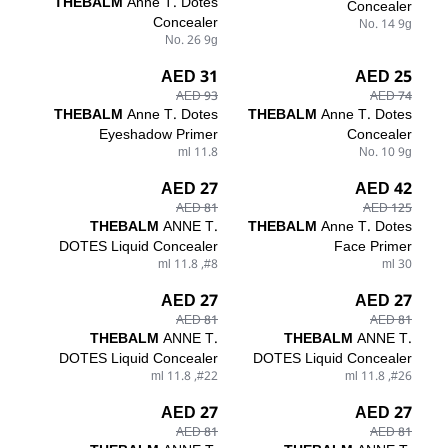
THEBALM
Anne T. Dotes
Concealer
Concealer
No. 14 9g
No. 26 9g
31 AED
25 AED
93 AED
74 AED
THEBALM
Anne T. Dotes
THEBALM
Anne T. Dotes
Eyeshadow Primer
Concealer
11.8 ml
No. 10 9g
27 AED
42 AED
81 AED
125 AED
THEBALM
ANNE T.
THEBALM
Anne T. Dotes
DOTES Liquid Concealer
Face Primer
#8, 11.8 ml
30 ml
27 AED
27 AED
81 AED
81 AED
THEBALM
ANNE T.
THEBALM
ANNE T.
DOTES Liquid Concealer
DOTES Liquid Concealer
#22, 11.8 ml
#26, 11.8 ml
27 AED
27 AED
81 AED
81 AED