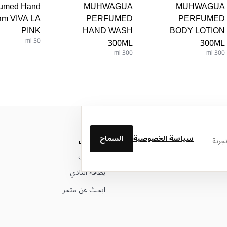
fumed Hand
MUHWAGUA
MUHWAGUA
am VIVA LA
PERFUMED
PERFUMED
PINK
HAND WASH
BODY LOTION
50 ml
300ML
300ML
300 ml
300 ml
سياسة الخصوصية
السماح
من نحن
جربة
عن ليتوال
بطاقة النادي
ابحث عن متجر