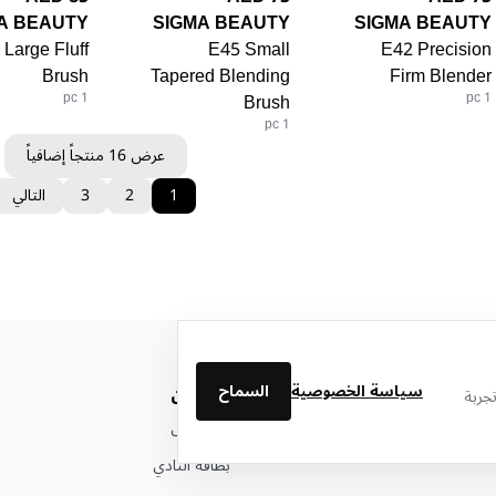
A BEAUTY
SIGMA BEAUTY
SIGMA BEAUTY
 Large Fluff
E45 Small
E42 Precision
Brush
Tapered Blending
Firm Blender
1 pc
Brush
1 pc
1 pc
عرض 16 منتجاً إضافياً
1
2
3
التالي
سياسة الخصوصية
السماح
من نحن
جربة
عن ليتوال
بطاقة النادي