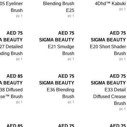
05 Eyeliner
Blending Brush
4Dhd™ Kabuki
Brush
E25
1 pc
1 pc
1 pc
75 AED
75 AED
75 AED
A BEAUTY
SIGMA BEAUTY
SIGMA BEAUTY
27 Detailed
E21 Smudge
E20 Short Shader
nding Brush
Brush
Brush
1 pc
1 pc
1 pc
85 AED
75 AED
75 AED
A BEAUTY
SIGMA BEAUTY
SIGMA BEAUTY
38 Diffused
E36 Blending
E33 Detail
ase™ Brush
Brush
Diffused Crease
1 pc
1 pc
Brush
1 pc
85 AED
75 AED
75 AED