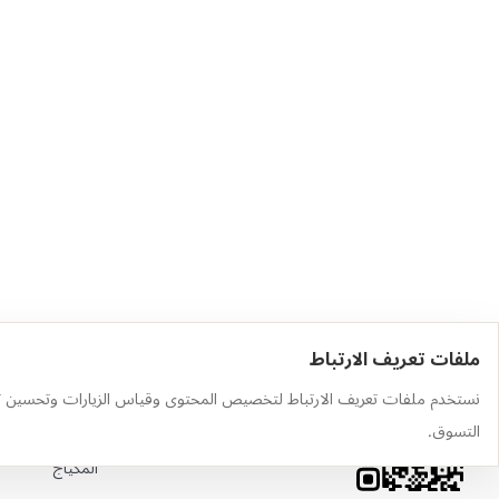
ملفات تعريف الارتباط
حمّل التطبيق
أهم الفئات
نستخدم ملفات تعريف الارتباط لتخصيص المحتوى وقياس الزيارات وتحسين ت
وجّه الكاميرا إلى رمز QR لتثبيت
العطور
التسوق.
التطبيق
المكياج