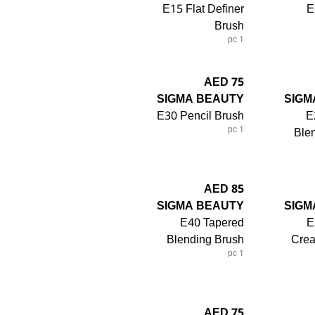
E15 Flat Definer
E
Brush
1 pc
75 AED
SIGMA BEAUTY
SIGM
E30 Pencil Brush
E
1 pc
Ble
85 AED
SIGMA BEAUTY
SIGM
E40 Tapered
E
Blending Brush
Cre
1 pc
75 AED