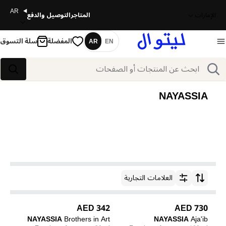
AR
الإمارات
المتاجر
التوصيل والدفع
المفضلة
سلة التسوق
AR
EN
اللغة
بحث
بحث
NAYASSIA
العلامات التجارية
ترتيب حسب
342 AED
730 AED
NAYASSIA
Brothers in Art
NAYASSIA
Aja'ib