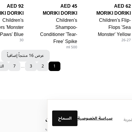
92 AED
45 AED
62 AED
KI DORIKI
MORIKI DORIKI
MORIKI DORIKI
Children's
Children's
Children's Flip-
ers 'Monster
Shampoo-
Flops 'Sea
Paws' Blue
Conditioner 'Tear-
Monster' Yellow
30
Free' Spike
26-27
500 ml
عرض 16 منتجاً إضافياً
1
2
3
…
7
الت
سياسة الخصوصية
السماح
من نحن
جربة
عن ليتوال