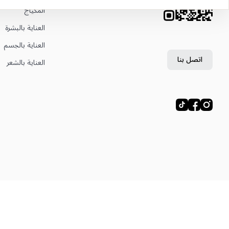
المكياج
العناية بالبشرة
العناية بالجسم
اتصل بنا
العناية بالشعر
© ليتوال، ليتوال إي إم تي إس تريدينغ ذ.م.م، 2024—2026.
خريطة الموقع
العنوان القانوني: دبي فستيفال سيتي، فستيفال تاور، مكتب 504، دبي، الإمارات