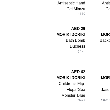
Antiseptic Hand
Anti
Gel Mimzu
Ge
50 ml
25 AED
MORIKI DORIKI
MORI
Bath Bomb
Back
Duchess
125 g
62 AED
MORIKI DORIKI
MORI
Children's Flip-
Flops 'Sea
Baseb
Monster' Blue
26-27
Size: 