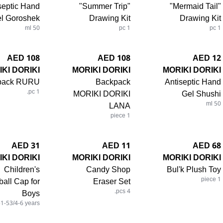
septic Hand
"Summer Trip"
"Mermaid Tail"
l Goroshek
Drawing Kit
Drawing Kit
50 ml
1 pc
1 pc
108 AED
108 AED
12 AED
KI DORIKI
MORIKI DORIKI
MORIKI DORIKI
pack RURU
Backpack
Antiseptic Hand
1 pc.
MORIKI DORIKI
Gel Shushi
LANA
50 ml
1 piece
31 AED
11 AED
68 AED
KI DORIKI
MORIKI DORIKI
MORIKI DORIKI
Children's
Candy Shop
Bul'k Plush Toy
all Cap for
Eraser Set
1 piece
Boys
4 pcs.
51-53/4-6 years.