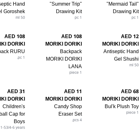
septic Hand
"Summer Trip"
"Mermaid Tail"
l Goroshek
Drawing Kit
Drawing Kit
50 ml
1 pc
1 pc
108 AED
108 AED
12 AED
KI DORIKI
MORIKI DORIKI
MORIKI DORIKI
pack RURU
Backpack
Antiseptic Hand
1 pc.
MORIKI DORIKI
Gel Shushi
LANA
50 ml
1 piece
31 AED
11 AED
68 AED
KI DORIKI
MORIKI DORIKI
MORIKI DORIKI
Children's
Candy Shop
Bul'k Plush Toy
all Cap for
Eraser Set
1 piece
Boys
4 pcs.
51-53/4-6 years.