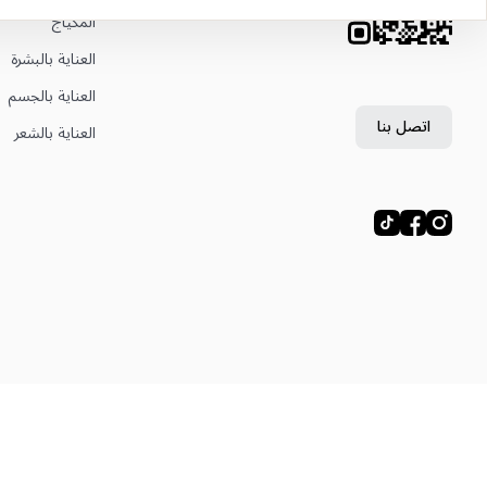
المكياج
العناية بالبشرة
العناية بالجسم
اتصل بنا
العناية بالشعر
© ليتوال، ليتوال إي إم تي إس تريدينغ ذ.م.م، 2024—2026.
خريطة الموقع
العنوان القانوني: دبي فستيفال سيتي، فستيفال تاور، مكتب 504، دبي، الإمارات