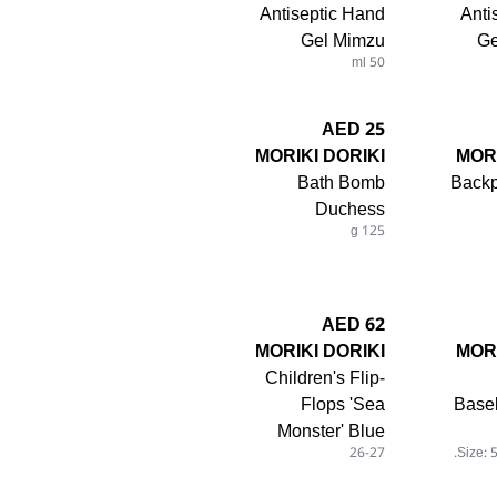
Antiseptic Hand
Anti
Gel Mimzu
Ge
50 ml
25 AED
MORIKI DORIKI
MORI
Bath Bomb
Back
Duchess
125 g
62 AED
MORIKI DORIKI
MORI
Children's Flip-
Flops 'Sea
Baseb
Monster' Blue
26-27
Size: 