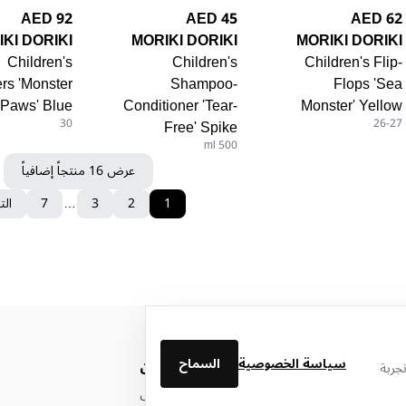
92 AED
45 AED
62 AED
KI DORIKI
MORIKI DORIKI
MORIKI DORIKI
Children's
Children's
Children's Flip-
ers 'Monster
Shampoo-
Flops 'Sea
Paws' Blue
Conditioner 'Tear-
Monster' Yellow
30
Free' Spike
26-27
500 ml
عرض 16 منتجاً إضافياً
1
2
3
…
7
الت
سياسة الخصوصية
السماح
من نحن
جربة
عن ليتوال