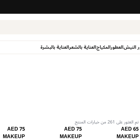
ر النيش
العطور
المكياج
العناية بالشعر
العناية بالبشرة
تم العثور على 261 من خيارات المنتج
75 AED
75 AED
65 AED
MAKEUP
MAKEUP
MAKEUP