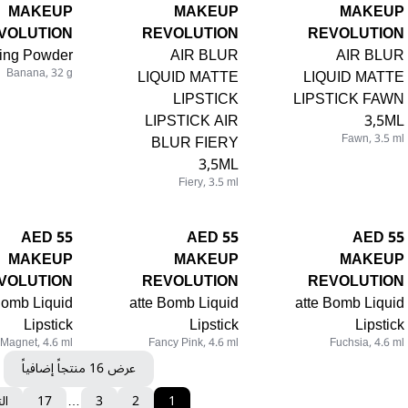
MAKEUP
MAKEUP
MAKEUP
VOLUTION
REVOLUTION
REVOLUTION
ing Powder
AIR BLUR
AIR BLUR
Banana, 32 g
LIQUID MATTE
LIQUID MATTE
LIPSTICK
LIPSTICK FAWN
LIPSTICK AIR
3,5ML
BLUR FIERY
Fawn, 3.5 ml
3,5ML
Fiery, 3.5 ml
55 AED
55 AED
55 AED
MAKEUP
MAKEUP
MAKEUP
VOLUTION
REVOLUTION
REVOLUTION
Bomb Liquid
atte Bomb Liquid
atte Bomb Liquid
Lipstick
Lipstick
Lipstick
Magnet, 4.6 ml
Fancy Pink, 4.6 ml
Fuchsia, 4.6 ml
عرض 16 منتجاً إضافياً
1
2
3
…
17
ال