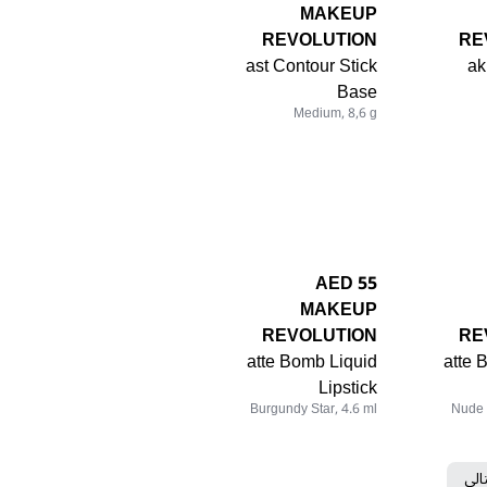
MAKEUP
REVOLUTION
RE
ast Contour Stick
ak
Base
Medium, 8,6 g
55 AED
MAKEUP
REVOLUTION
RE
atte Bomb Liquid
atte 
Lipstick
Burgundy Star, 4.6 ml
Nude 
تالي