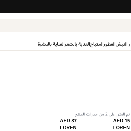
ر النيش
العطور
المكياج
العناية بالشعر
العناية بالبشرة
تم العثور على 2 من خيارات المنتج
37 AED
15 AED
LOREN
LOREN