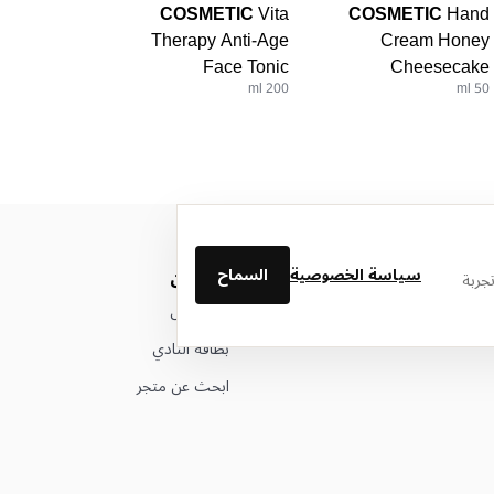
COSMETIC
Vita
COSMETIC
Hand
Therapy Anti-Age
Cream Honey
Face Tonic
Cheesecake
200 ml
50 ml
سياسة الخصوصية
السماح
من نحن
جربة
عن ليتوال
بطاقة النادي
ابحث عن متجر