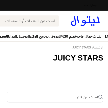
الإمارات
بحث
كل الفئات
جمال فاخر
خصم 30%
العروض
برنامج الولاء
التوصيل
الهدايا
العطو
الرئيسية
JUICY STARS
JUICY STARS
ابحث عن فلتر