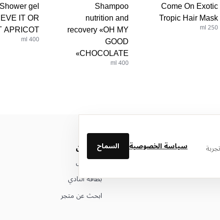
Shower gel
Shampoo
Come On Exotic
IEVE IT OR
nutrition and
Tropic Hair Mask
 APRICOT»
recovery «OH MY
250 ml
400 ml
GOOD
CHOCOLATE»
400 ml
سياسة الخصوصية
السماح
من نحن
جربة
عن ليتوال
بطاقة النادي
ابحث عن متجر