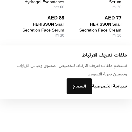
Hydrogel Eyepatches
Serum
60 pcs
30 ml
88 AED
77 AED
HERISSON
Snail
HERISSON
Snail
Secretion Face Serum
Secretion Face Cream
30 ml
50 ml
ملفات تعريف الارتباط
الرئيسية
الكتالوج
سلة التسوق
المفضلة
تسجيل الدخول
نستخدم ملفات تعريف الارتباط لتخصيص المحتوى وقياس الزيارات
وتحسين تجربة التسوق.
سياسة الخصوصية
السماح