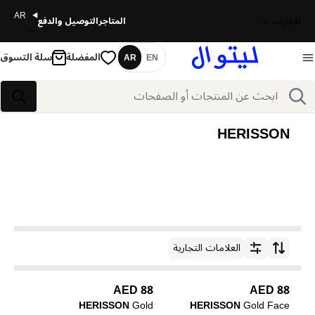
AR
الإمارات
المتاجر
التوصيل والدفع
المفضلة
سلة التسوق
AR
EN
اللغة
بحث
بحث
HERISSON
العلامات التجارية
ترتيب حسب
88 AED
88 AED
HERISSON
Gold
HERISSON
Gold Face