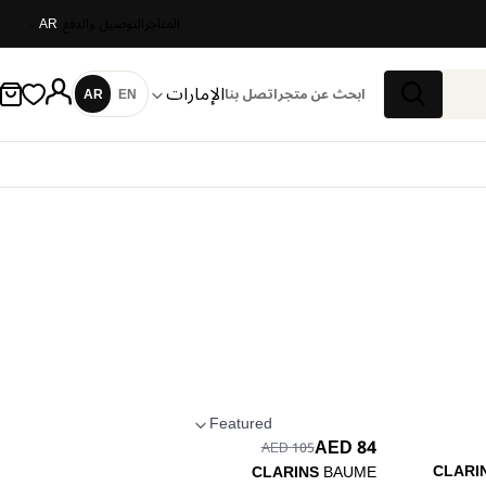
المتاجر
التوصيل والدفع
AR
الإمارات
ابحث عن متجر
اتصل بنا
EN
AR
اللغة
بحث
Featured
84 AED
تطبيق الترتيب
105 AED
CLARI
CLARINS
BAUME