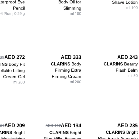
terproof Eye
Body Oil for
Shave Lotion
Pencil
Slimming
100 ml
04 Plum, 0.29 g
100 ml
333 AED
243 AED
272 AED
9 AED
CLARINS
Body
CLARINS
Beauty
INS
Body Fit
Firming Extra
Flash Balm
llulite Lifting
Firming Cream
50 ml
Cream-Gel
200 ml
200 ml
235 AED
209 AED
134 AED
1 AED
167 AED
CLARINS
Bright
ARINS
Bright
CLARINS
Bright
Plus Fresh Ampoule
 Moisturising
Plus Milky Essence