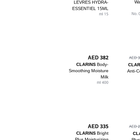
Wa
LEVRES HYDRA-
ESSENTIEL 15ML
No. 
15 ml
382 AED
33
CLARINS
Body-
CLAR
Smoothing Moisture
Anti-Ce
Milk
400 ml
335 AED
26
CLARINS
Bright
CL
Plus Moisturizing
Plus