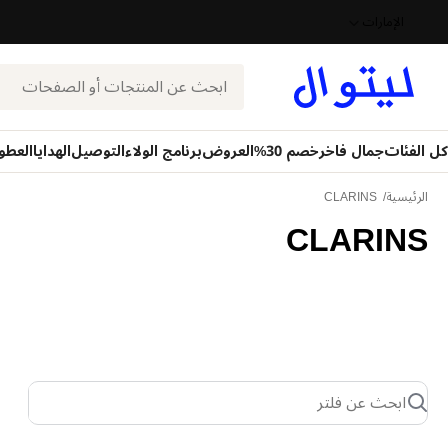
الإمارات
بحث
كل الفئات
جمال فاخر
خصم 30%
العروض
برنامج الولاء
التوصيل
الهدايا
العطو
الرئيسية
CLARINS
CLARINS
ابحث عن فلتر