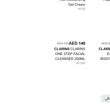
Gel Cream
50 ml
140 AED
175 AED
23
CLARINS
CLARINS
CLARI
ONE STEP FACIAL
E
CLEANSER 200ML
BODY
200 ml
تالي