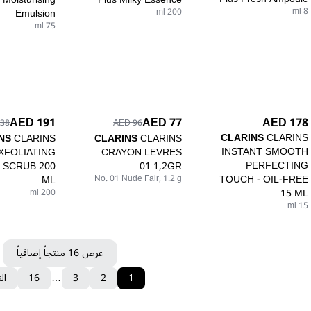
8 ml
Emulsion
200 ml
75 ml
178 AED
191 AED
77 AED
8 AED
96 AED
CLARINS
CLARINS
NS
CLARINS
CLARINS
CLARINS
INSTANT SMOOTH
XFOLIATING
CRAYON LEVRES
PERFECTING
 SCRUB 200
01 1,2GR
TOUCH - OIL-FREE
ML
No. 01 Nude Fair, 1.2 g
15 ML
200 ml
15 ml
عرض 16 منتجاً إضافياً
1
2
3
…
16
ال