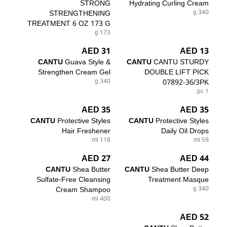
STRONG
Hydrating Curling Cream
STRENGTHENING
340 g
TREATMENT 6 OZ 173 G
173 g
31 AED
13 AED
CANTU
Guava Style &
CANTU
CANTU STURDY
Strengthen Cream Gel
DOUBLE LIFT PICK
340 g
07892-36/3PK
1 pc
35 AED
35 AED
CANTU
Protective Styles
CANTU
Protective Styles
Hair Freshener
Daily Oil Drops
118 ml
59 ml
27 AED
44 AED
CANTU
Shea Butter
CANTU
Shea Butter Deep
Sulfate-Free Cleansing
Treatment Masque
Cream Shampoo
340 g
400 ml
52 AED