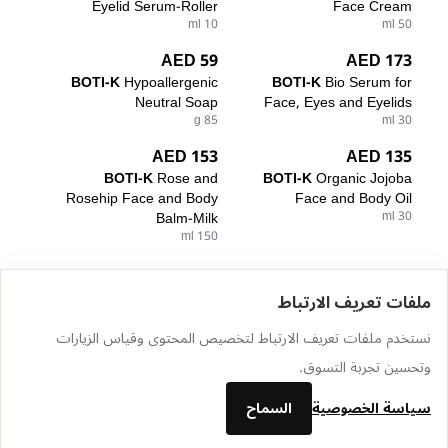
Eyelid Serum-Roller
Face Cream
10 ml
50 ml
59 AED
173 AED
BOTI-K
Hypoallergenic
BOTI-K
Bio Serum for
Neutral Soap
Face, Eyes and Eyelids
85 g
30 ml
153 AED
135 AED
BOTI-K
Rose and
BOTI-K
Organic Jojoba
Rosehip Face and Body
Face and Body Oil
Balm-Milk
30 ml
150 ml
ملفات تعريف الارتباط
الرئيسية
الكتالوج
سلة التسوق
المفضلة
تسجيل الدخول
نستخدم ملفات تعريف الارتباط لتخصيص المحتوى وقياس الزيارات
وتحسين تجربة التسوق.
سياسة الخصوصية
السماح