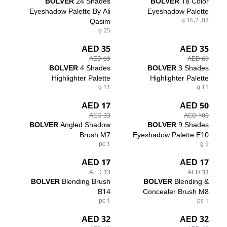
BOLVER
24 Shades
BOLVER
18 Color
Eyeshadow Palette By Ali
Eyeshadow Palette
Qasim
07, 16,2 g
25 g
35 AED
35 AED
69 AED
69 AED
BOLVER
4 Shades
BOLVER
3 Shades
Highlighter Palette
Highlighter Palette
11 g
11 g
17 AED
50 AED
33 AED
100 AED
BOLVER
Angled Shadow
BOLVER
9 Shades
Brush M7
Eyeshadow Palette E10
1 pc
9 g
17 AED
17 AED
33 AED
33 AED
BOLVER
Blending Brush
BOLVER
Blending &
B14
Concealer Brush M8
1 pc
1 pc
32 AED
32 AED