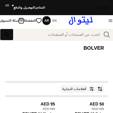
AR
الإمارات
المتاجر
التوصيل والدفع
المفضلة
سلة التسوق
AR
EN
اللغة
بحث
بحث
BOLVER
العلامات التجارية
ترتيب حسب
95 AED
50 AED
189 AED
100 AED