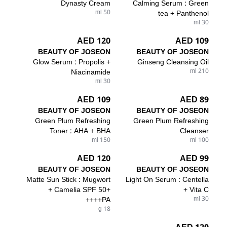
Dynasty Cream
Calming Serum : Green
50 ml
tea + Panthenol
30 ml
120 AED
109 AED
BEAUTY OF JOSEON
BEAUTY OF JOSEON
Glow Serum : Propolis +
Ginseng Cleansing Oil
Niacinamide
210 ml
30 ml
109 AED
89 AED
BEAUTY OF JOSEON
BEAUTY OF JOSEON
Green Plum Refreshing
Green Plum Refreshing
Toner : AHA + BHA
Cleanser
150 ml
100 ml
120 AED
99 AED
BEAUTY OF JOSEON
BEAUTY OF JOSEON
Matte Sun Stick : Mugwort
Light On Serum : Centella
+ Camelia SPF 50+
+ Vita C
PA++++
30 ml
18 g