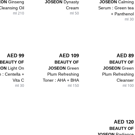
EON
Ginseng
JOSEON
Dynasty
JOSEON
Calming
Cleansing Oil
Cream
Serum : Green tea
210 ml
50 ml
+ Panthenol
30 ml
99 AED
109 AED
89 AED
BEAUTY OF
BEAUTY OF
BEAUTY OF
EON
Light On
JOSEON
Green
JOSEON
Green
 : Centella +
Plum Refreshing
Plum Refreshing
Vita C
Toner : AHA + BHA
Cleanser
30 ml
150 ml
100 ml
120 AED
BEAUTY OF
JOSEON
Radiance