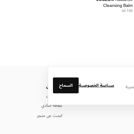
Cleansing Balm
100 ml
سياسة الخصوصية
السماح
من نحن
جربة
عن ليتوال
بطاقة النادي
ابحث عن متجر