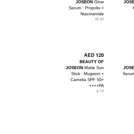
JOSEON
Glow
JOS
Serum : Propolis +
Niacinamide
30 ml
120 AED
BEAUTY OF
JOSEON
Matte Sun
JOS
Stick : Mugwort +
Serum
Camelia SPF 50+
PA++++
18 g