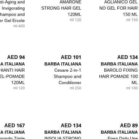
nti-Aging and
AMARONE
AGLIANICO GEL
Invigorating
STRONG HAIR GEL
NO GEL FOR HAIR
hampoo and
120ML
150 ML
r Gel Ercole
120 ml
150 ml
400 ml
94 AED
101 AED
134 AED
A ITALIANA
BARBA ITALIANA
BARBA ITALIANA
HIANTI HAIR
Cesare 2-in-1
BAROLO FIXING
EL-POMADE
Shampoo and
HAIR POMADE 100
120ML
Conditioner
ML
120 ml
250 ml
100 ml
167 AED
134 AED
89 AED
A ITALIANA
BARBA ITALIANA
BARBA ITALIANA
onardo Triple
INSOLIA STRONG
Enea Daily Use