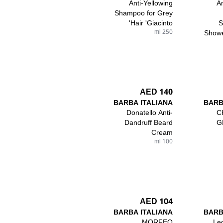
Anti-Yellowing
A
Shampoo for Grey
Hair 'Giacinto'
S
250 ml
Showe
140 AED
BARBA ITALIANA
BARB
Donatello Anti-
C
Dandruff Beard
G
Cream
100 ml
104 AED
BARBA ITALIANA
BARB
MORFEO
Le