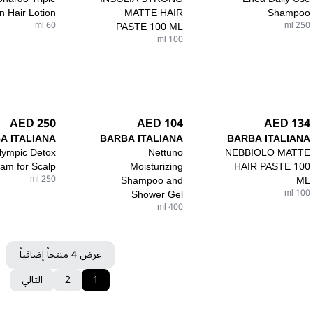
n Hair Lotion
MATTE HAIR
Shampoo
60 ml
PASTE 100 ML
250 ml
100 ml
250 AED
104 AED
134 AED
A ITALIANA
BARBA ITALIANA
BARBA ITALIANA
lympic Detox
Nettuno
NEBBIOLO MATTE
am for Scalp
Moisturizing
HAIR PASTE 100
250 ml
Shampoo and
ML
Shower Gel
100 ml
400 ml
عرض 4 منتجاً إضافياً
1
2
التالي