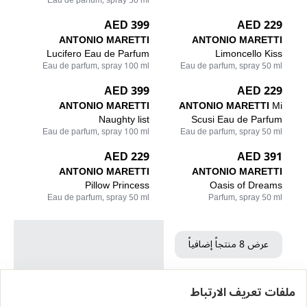
Eau de parfum, spray 50 ml
399 AED
229 AED
ANTONIO MARETTI
ANTONIO MARETTI
Lucifero Eau de Parfum
Limoncello Kiss
Eau de parfum, spray 100 ml
Eau de parfum, spray 50 ml
399 AED
229 AED
ANTONIO MARETTI
ANTONIO MARETTI
Mi
Naughty list
Scusi Eau de Parfum
Eau de parfum, spray 100 ml
Eau de parfum, spray 50 ml
229 AED
391 AED
ANTONIO MARETTI
ANTONIO MARETTI
Pillow Princess
Oasis of Dreams
Eau de parfum, spray 50 ml
Parfum, spray 50 ml
عرض 8 منتجاً إضافياً
ملفات تعريف الارتباط
الرئيسية
الكتالوج
سلة التسوق
المفضلة
تسجيل الدخول