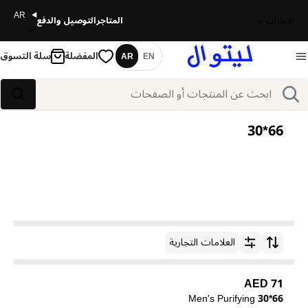
AR
الإمارات
المتاجر
التوصيل والدفع
المفضلة
سلة التسوق
AR
EN
اللغة
بحث
بحث
66*30
العلامات التجارية
ترتيب حسب
71 AED
Men's Purifying
66*30