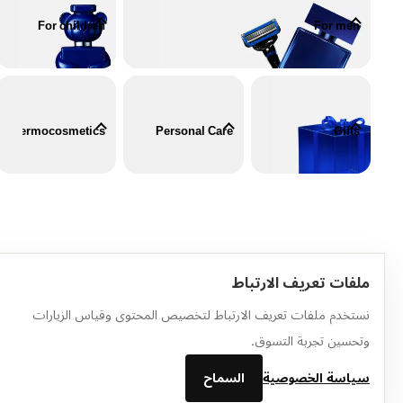
For children
For men
Dermocosmetics
Personal Care
Gifts
ملفات تعريف الارتباط
الرئيسية
الكتالوج
سلة التسوق
المفضلة
تسجيل الدخول
نستخدم ملفات تعريف الارتباط لتخصيص المحتوى وقياس الزيارات
وتحسين تجربة التسوق.
سياسة الخصوصية
السماح