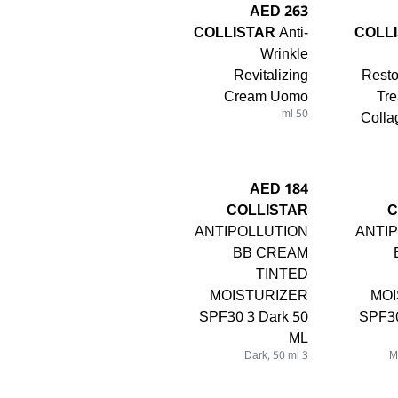
263 AED
COLLISTAR
Anti-
COLL
Wrinkle
Revitalizing
Resto
Cream Uomo
Tre
50 ml
Colla
184 AED
COLLISTAR
C
ANTIPOLLUTION
ANTI
BB CREAM
TINTED
MOISTURIZER
MOI
SPF30 3 Dark 50
SPF3
ML
3 Dark, 50 ml