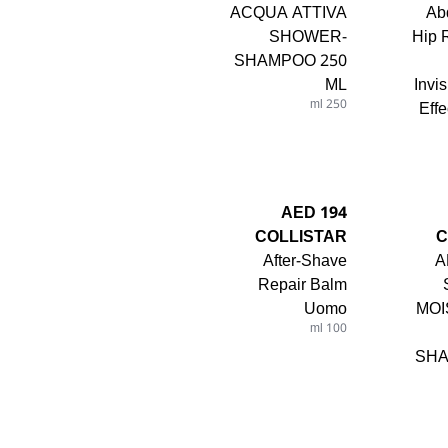
ACQUA ATTIVA
Ab
SHOWER-
Hip 
SHAMPOO 250
ML
Invi
250 ml
Eff
194 AED
COLLISTAR
C
After-Shave
A
Repair Balm
Uomo
MOI
100 ml
SHA