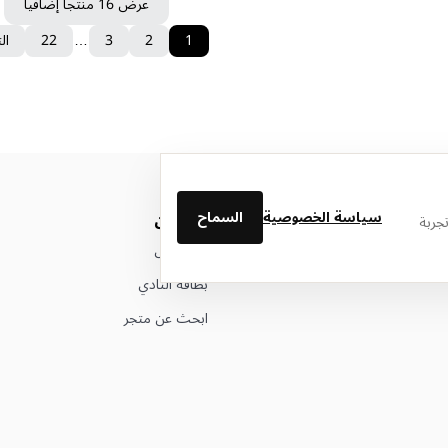
عرض 16 منتجاً إضافياً
1
2
3
…
22
ال
سياسة الخصوصية
السماح
من نحن
جربة
عن ليتوال
بطاقة النادي
ابحث عن متجر