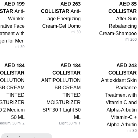
199 AED
263 AED
85 AED
ISTAR
Anti-
COLLISTAR
Anti-
COLLISTAR
Wrinkle
age Energizing
After-Sun
rative Face
Cream-Gel Uomo
Rebalancing
atment with
50 ml
Cream-Shampoo
gen for Men
200 ml
30 ml
184 AED
184 AED
243 AED
OLLISTAR
COLLISTAR
COLLISTAR
POLLUTION
ANTIPOLLUTION
Antioxidant Skin
BB CREAM
BB CREAM
Radiance
TINTED
TINTED
Treatment with
STURIZER
MOISTURIZER
Vitamin C and
0 2 Medium
SPF30 1 Light 50
Alpha-Arbutin
50 ML
ML
Vitamin-C +
2 Medium, 50 ml
1 Light 50 ml
Alpha-Arbutin
30 ml