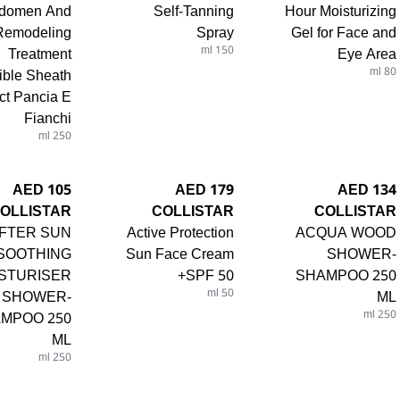
domen And
Self-Tanning
Hour Moisturizing
Remodeling
Spray
Gel for Face and
Treatment
150 ml
Eye Area
sible Sheath
80 ml
ect Pancia E
Fianchi
250 ml
105 AED
179 AED
134 AED
OLLISTAR
COLLISTAR
COLLISTAR
FTER SUN
Active Protection
ACQUA WOOD
SOOTHING
Sun Face Cream
SHOWER-
STURISER
SPF 50+
SHAMPOO 250
SHOWER-
50 ml
ML
MPOO 250
250 ml
ML
250 ml